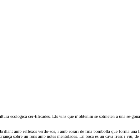
ultura ecològica cer-tificades. Els vins que n’obtenim se sotmeten a una se-gon
i brillant amb reflexos verdo-sos, i amb rosari de fina bombolla que forma una ll
 la criança sobre un fons amb notes mentolades. En boca és un cava fresc i viu, d