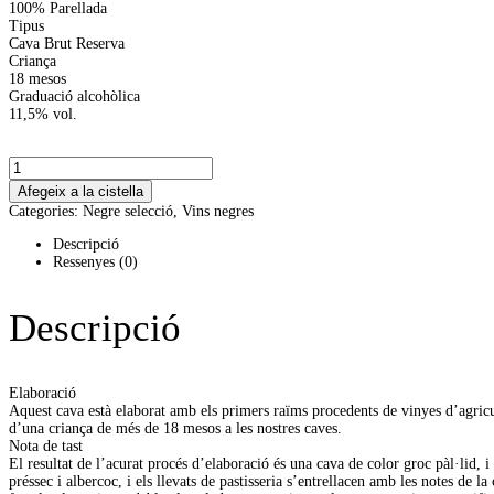
100% Parellada
Tipus
Cava Brut Reserva
Criança
18 mesos
Graduació alcohòlica
11,5% vol.
quantitat
de
Afegeix a la cistella
Portell
Categories:
Negre selecció
,
Vins negres
Selecció
Descripció
Ressenyes (0)
Descripció
Elaboració
Aquest cava està elaborat amb els primers raïms procedents de vinyes d’agric
d’una criança de més de 18 mesos a les nostres caves.
Nota de tast
El resultat de l’acurat procés d’elaboració és una cava de color groc pàl·lid, 
préssec i albercoc, i els llevats de pastisseria s’entrellacen amb les notes de